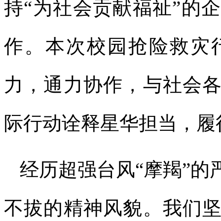
持“为社会贡献福祉”的
作。本次校园抢险救灾
力，通力协作，与社会
际行动诠释星华担当，履
经历超强台风“摩羯”
不拔的精神风貌。我们