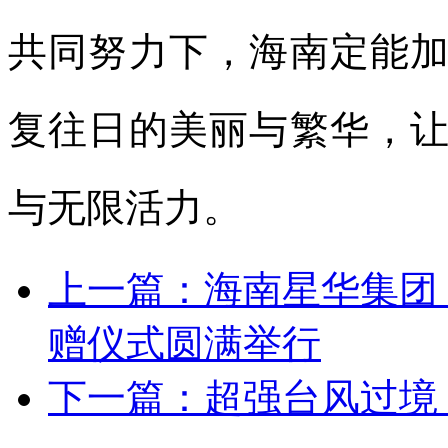
共同努力下，海南定能
复往日的美丽与繁华，
与无限活力。
上一篇：海南星华集团
赠仪式圆满举行
下一篇：超强台风过境