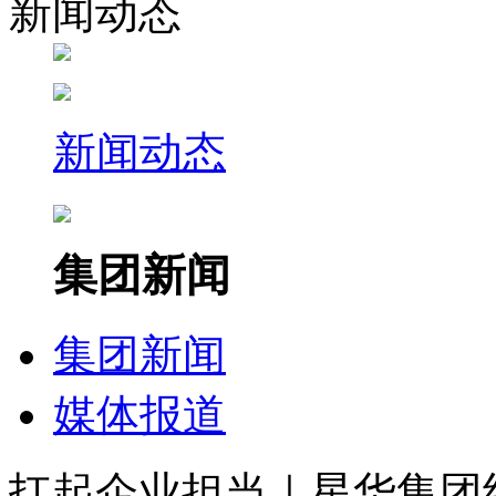
新闻动态
新闻动态
集团新闻
集团新闻
媒体报道
扛起企业担当｜星华集团