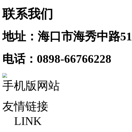
联系我们
地址：海口市海秀中路51
电话：0898-66766228
手机版网站
友情链接
LINK