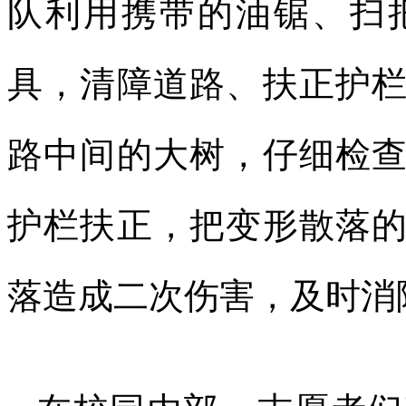
队利用携带的油锯、扫
具，清障道路、扶正护
路中间的大树，仔细检
护栏扶正，把变形散落
落造成二次伤害，及时消