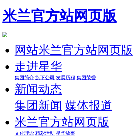
米兰官方站网页版
网站米兰官方站网页版
走进星华
集团简介
旗下公司
发展历程
集团荣誉
新闻动态
集团新闻
媒体报道
米兰官方站网页版
文化理念
精彩活动
星华故事