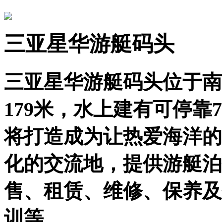
三亚星华游艇码头
三亚星华游艇码头位于南
179米，水上建有可停靠
将打造成为让热爱海洋的
化的交流地，提供游艇泊
售、租赁、维修、保养及
训等。