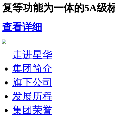
复等功能为一体的5A级
查看详细
走进星华
集团简介
旗下公司
发展历程
集团荣誉