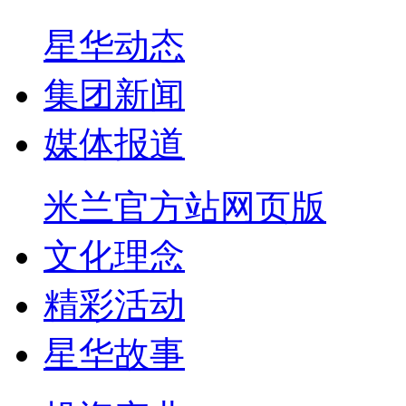
星华动态
集团新闻
媒体报道
米兰官方站网页版
文化理念
精彩活动
星华故事