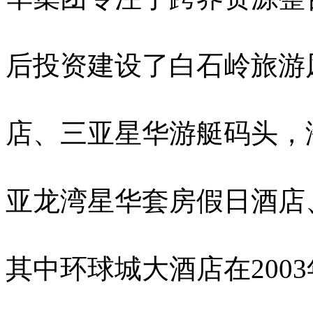
后投资建设了白石岭旅游
店、三亚星华游艇码头，
亚龙湾星华套房假日酒店
其中环球城大酒店在200