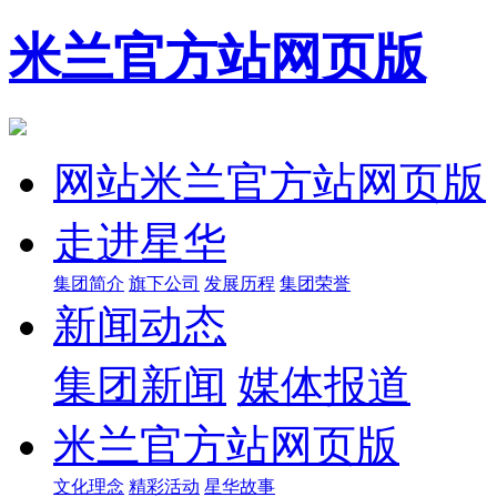
米兰官方站网页版
网站米兰官方站网页版
走进星华
集团简介
旗下公司
发展历程
集团荣誉
新闻动态
集团新闻
媒体报道
米兰官方站网页版
文化理念
精彩活动
星华故事