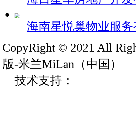
海南星悦巢物业服务
CopyRight © 2021 All
版-米兰MiLan（中国
技术支持：