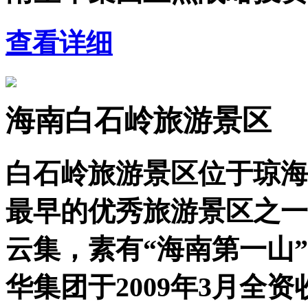
查看详细
海南白石岭旅游景区
白石岭旅游景区位于琼海
最早的优秀旅游景区之一
云集，素有“海南第一山
华集团于2009年3月全