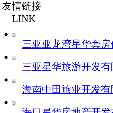
友情链接
LINK
三亚亚龙湾星华套房
三亚星华旅游开发有
海南中田旅业开发有
海口星华房地产开发