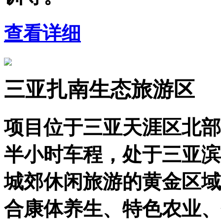
查看详细
三亚扎南生态旅游区
项目位于三亚天涯区北部
半小时车程，处于三亚滨
城郊休闲旅游的黄金区域
合康体养生、特色农业、