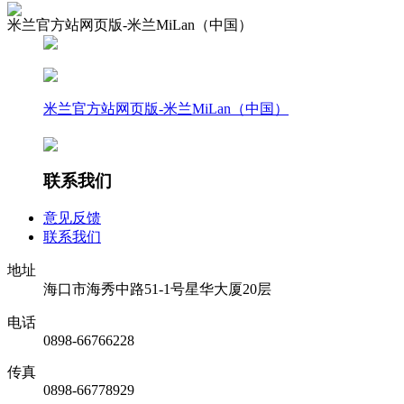
米兰官方站网页版-米兰MiLan（中国）
米兰官方站网页版-米兰MiLan（中国）
联系我们
意见反馈
联系我们
地址
海口市海秀中路51-1号星华大厦20层
电话
0898-66766228
传真
0898-66778929