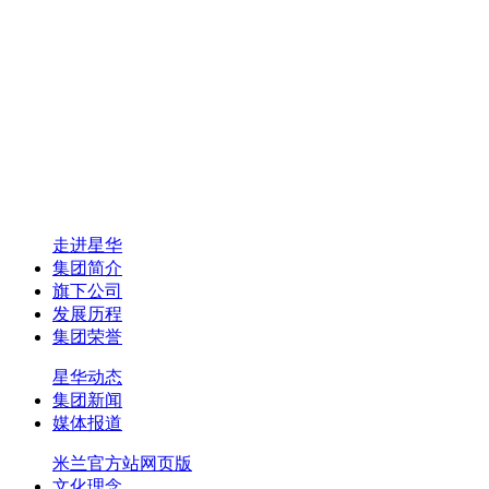
走进星华
集团简介
旗下公司
发展历程
集团荣誉
星华动态
集团新闻
媒体报道
米兰官方站网页版
文化理念