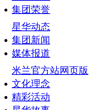
集团荣誉
星华动态
集团新闻
媒体报道
米兰官方站网页版
文化理念
精彩活动