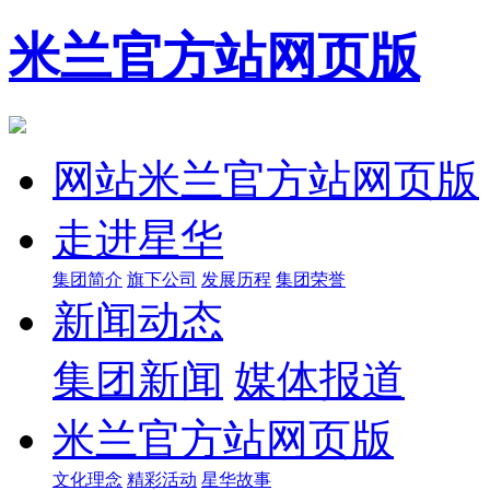
米兰官方站网页版
网站米兰官方站网页版
走进星华
集团简介
旗下公司
发展历程
集团荣誉
新闻动态
集团新闻
媒体报道
米兰官方站网页版
文化理念
精彩活动
星华故事