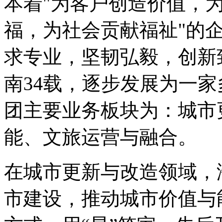
本着"为客户创造价值，
福，为社会贡献福祉"的
求专业，坚韧弘毅，创新
南34载，逐步发展为一
团主要业务板块为：城市
能、文旅运营与融合。
在城市更新与改造领域，
市建设，推动城市价值与