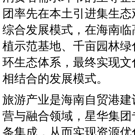
团率先在本土引进集生态
综合发展模式，在海南临
植示范基地、千亩园林绿
环生态体系，最终实现文
相结合的发展模式。
旅游产业是海南自贸港建
营与融合领域，星华集团
条集成，从而实现资源优