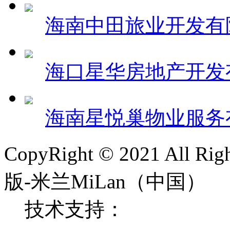
海南中田旅业开发有
海口星华房地产开发
海南星悦巢物业服务
CopyRight © 2021 All
版-米兰MiLan（中国
技术支持：