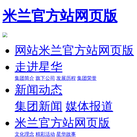
米兰官方站网页版
网站米兰官方站网页版
走进星华
集团简介
旗下公司
发展历程
集团荣誉
新闻动态
集团新闻
媒体报道
米兰官方站网页版
文化理念
精彩活动
星华故事