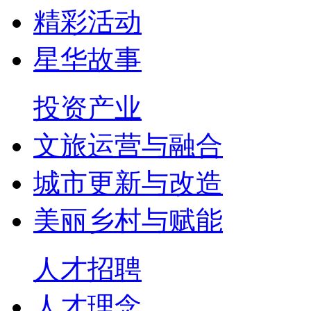
精彩活动
星华故事
投资产业
文旅运营与融合
城市更新与改造
美丽乡村与赋能
人才招聘
人才理念