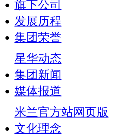
旗下公司
发展历程
集团荣誉
星华动态
集团新闻
媒体报道
米兰官方站网页版
文化理念