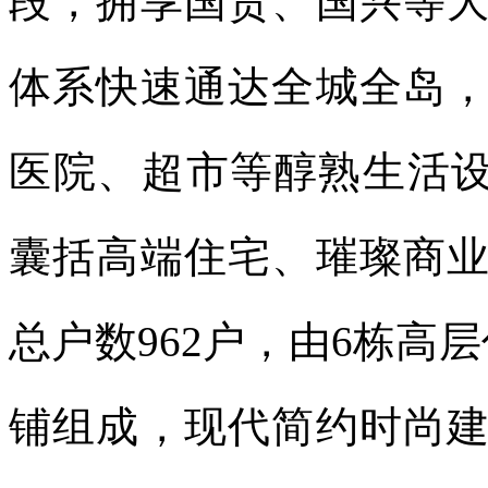
段，拥享国贸、国兴等
体系快速通达全城全岛
医院、超市等醇熟生活设
囊括高端住宅、璀璨商
总户数962户，由6栋高
铺组成，现代简约时尚