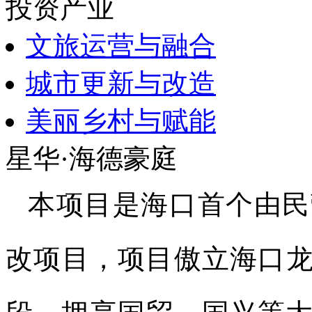
投资产业
文旅运营与融合
城市更新与改造
美丽乡村与赋能
星华·海德豪庭
本项目
是海口首个由民
改项目，项目傲立海口龙